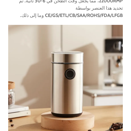
22000RMP، مما يجعل وقت الطحن في 6-30 ثانية. تم
تحديد هذا العنصر بواسطة
CE/GS/ETL/CB/SAA/ROHS/FDA/LFGB وما إلى ذلك.