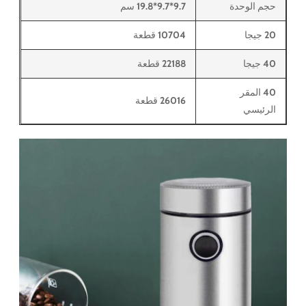
حجم الوحدة
9.7*9.7*19.8 سم
20 جيجا
10704 قطعة
40 جيجا
22188 قطعة
40 المقر
26016 قطعة
الرئيسي