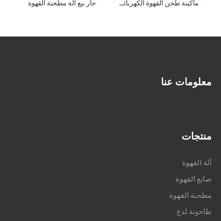
ماكينة طحن القهوة الكهربائية
حار بيع آلة مطحنة القهوة
معلومات عنا
منتجات
آلة القهوة
صانع القهوة
مطحنة القهوة
طاحونة لدغ