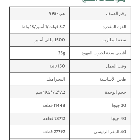
رقم الصنف
هب-995
القوة المقدرة
3.7 فولت/1 أمبير/13 واط
سعة البطارية
1500 مللي أمبير
أقصى سعة لحبوب القهوة
25g
وقت العمل
150 ثانية
طحن الأساسية
السيراميك
حجم الوحدة
7.2*7.2*19.5 سم
20 جيجا
11448 قطعة
40 جيجا
23712 قطعة
40 المقر الرئيسي
27792 قطعة