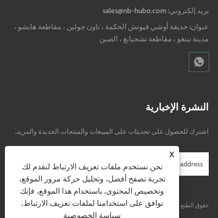
بريد إلكتروني: sales@nb-hubo.com
عنوان: حديقة أوشي فيوتش الحكمة ، تاون جولين ، مقاطعة هايشو ،
مدينة نينغو ، مقاطعة تشجيانغ ، الصين
النشرة الإخبارية
اشترك للحصول على تحديثات على المبيعات والمنتجات الجديدة والمزيد.
X
نحن نستخدم ملفات تعريف الارتباط لنقدم لك
تجربة تصفح أفضل، وتحليل حركة مرور الموقع،
وتخصيص المحتوى. باستخدام هذا الموقع، فإنك
توافق على استخدامنا لملفات تعريف الارتباط.
حقوق الطبع والنشر © 2024 Ningbo Hubo Electrical Appliance Co. ، Ltd. جميع
سياسة الخصوصية