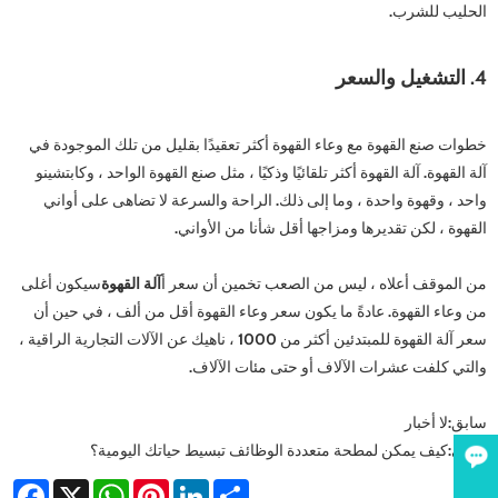
الحليب للشرب.
4. التشغيل والسعر
خطوات صنع القهوة مع وعاء القهوة أكثر تعقيدًا بقليل من تلك الموجودة في
آلة القهوة. آلة القهوة أكثر تلقائيًا وذكيًا ، مثل صنع القهوة الواحد ، وكابتشينو
واحد ، وقهوة واحدة ، وما إلى ذلك. الراحة والسرعة لا تضاهى على أواني
القهوة ، لكن تقديرها ومزاجها أقل شأنا من الأواني.
من الموقف أعلاه ، ليس من الصعب تخمين أن سعر أ
آلة القهوة
سيكون أغلى
من وعاء القهوة. عادةً ما يكون سعر وعاء القهوة أقل من ألف ، في حين أن
سعر آلة القهوة للمبتدئين أكثر من 1000 ، ناهيك عن الآلات التجارية الراقية ،
والتي كلفت عشرات الآلاف أو حتى مئات الآلاف.
سابق:
لا أخبار
التالي:
كيف يمكن لمطحة متعددة الوظائف تبسيط حياتك اليومية؟
acebook
WhatsApp
X
Pinterest
LinkedIn
Share