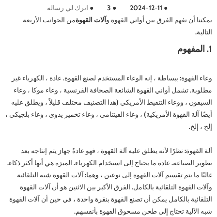
●
2024-12-11
●
3
●
اترك لي رسالة
يمكننا أن نفهم الفرق بين أواني القهوة و
آلات القهوة
من الجوانب الأربعة
التالية.
1. المفهوم
وعاء القهوة: ببساطة ، إنه الوعاء المستخدم لصنع القهوة. عادة ، الكهرباء غير
مطلوبة. تشمل أواني القهوة الشائعة الصحافة الفرنسية ، وعاء موكا ، وعاء
السيفون ، ووعاء التنقيط الأمريكي (هذا التصنيف مختلف قليلاً ، ويطلق عليه
أيضًا آلة القهوة الأمريكية) ، وعاء الفيتنامي ، وعاء تخمير يدوي ، وعاء بلجيكي ،
إلخ ، إلخ.
آلة القهوة: نظرًا لأنه يطلق عليه آلة القهوة ، فهو عادةً جهاز يتم إنتاجه بعد
تطوير الصناعة. عادة ما يحتاج إلى استخدام الكهرباء. الميزة هي أنها أكثر ذكاء.
غالبًا ما يتم تقسيم آلات القهوة إلى نوعين ، وهما: آلات القهوة شبه التلقائية
وآلات القهوة التلقائية بالكامل. الفرق الأكبر بين الاثنين هو أن آلات القهوة
التلقائية بالكامل يمكن أن تصنع القهوة بنقرة واحدة ، في حين أن آلات القهوة
شبه الآلية تحتاج إلى طحن مسحوق القهوة بأنفسهم.