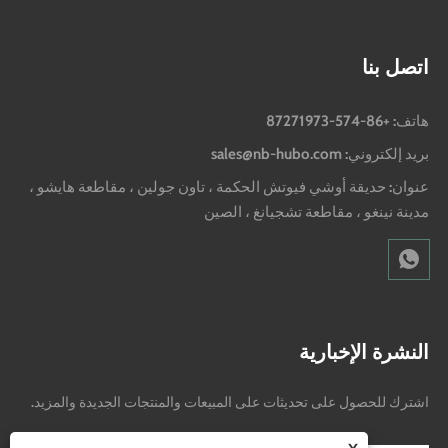
اتصل بنا
هاتف: +86-574-87271973
بريد إلكتروني: sales@nb-hubo.com
عنوان: حديقة أوشي فيوتش الحكمة ، تاون جولين ، مقاطعة هايشو ،
مدينة نينغو ، مقاطعة تشجيانغ ، الصين
النشرة الإخبارية
اشترك للحصول على تحديثات على المبيعات والمنتجات الجديدة والمزيد.