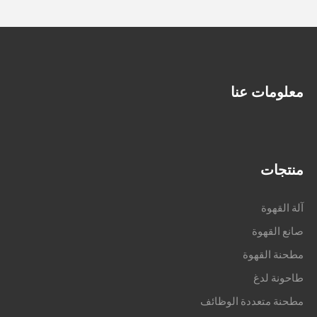
معلومات عنا
منتجات
آلة القهوة
صانع القهوة
مطحنة القهوة
طاحونة لدغ
مطحنة متعددة الوظائف