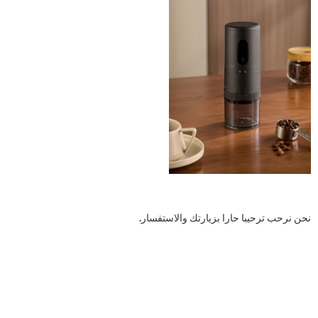
نحن نرحب ترحيبا حارا بزيارتك والاستفسار.