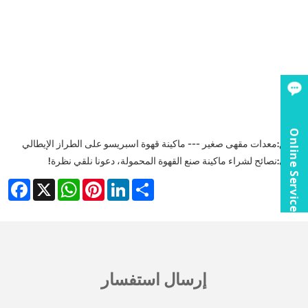
Online Service
سابق:
معدات مقهى صغير --- ماكينة قهوة اسبريسو على الطراز الإيطالي
التالي:
نصائح لشراء ماكينة صنع القهوة المحمولة، دعونا نلقي نظرة!
acebook
WhatsApp
X
Pinterest
LinkedIn
Share
إرسال استفسار