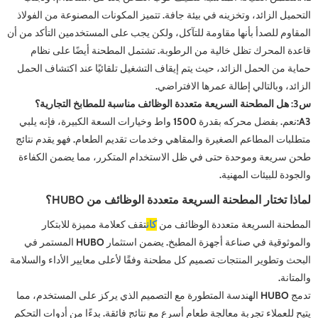
التحميل الزائد، وتخزينه في بيئة جافة. تتميز المكونات المصنوعة من الفولاذ
المقاوم للصدأ بأنها مقاومة للتآكل، ولكن يجب على المستخدمين التأكد من أن
قاعدة المحرك تظل خالية من الرطوبة. تشتمل المطحنة أيضًا على نظام
حماية من الحمل الزائد، حيث يتم إيقاف التشغيل تلقائيًا عند اكتشاف الحمل
الزائد، وبالتالي إطالة عمرها الافتراضي.
س3: هل المطحنة السريعة متعددة الوظائف مناسبة للمطابخ التجارية؟
A3:
نعم. بفضل محركه بقدرة 1500 واط وخيارات السعة الكبيرة، فإنه يلبي
متطلبات المطاعم الصغيرة والمقاهي وخدمات تقديم الطعام. فهو يقدم نتائج
طحن سريعة وموحدة حتى في ظل الاستخدام المتكرر، مما يضمن الكفاءة
والجودة للبيئات المهنية.
لماذا تختار المطحنة السريعة متعددة الوظائف من HUBO؟
المطحنة السريعة متعددة الوظائف من
كان
تقف كعلامة مميزة للابتكار
والموثوقية في صناعة أجهزة المطبخ. يضمن استثمار HUBO المستمر في
البحث وتطوير المنتجات تصميم كل مطحنة وفقًا لأعلى معايير الأداء والسلامة
والمتانة.
تدمج HUBO الهندسة المتطورة مع التصميم الذي يركز على المستخدم، مما
يتيح للعملاء تجربة معالجة طعام أسرع مع نتائج فائقة. بدءًا من أدوات التحكم