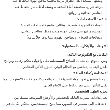
وتتلفها، يستخدم هذا الطراز تبريدًا محسّنًا لتدفق الهواء للحفاظ على
درجة حرارة منخفضة أثناء التشغيل. ونتيجة لذلك، يتم الحفاظ على
العناصر الغذائية والروائح.
تعدد الاستخدامات:
المطحنة السريعة متعددة الوظائف مناسبة لمساحات المطبخ
المحدودة. فهو يحل محل أجهزة متعددة مثل مطاحن التوابل،
ومعالجات الطعام، ومطاحن القهوة، مما يوفر حلاً شاملاً.
الاتجاهات والابتكارات المستقبلية:
التكامل مع التكنولوجيا الذكية:
ومن المتوقع أن تشتمل النماذج المستقبلية على واجهات تحكم رقمية وبرامج
طحن آلية، بما يتماشى مع النظام البيئي للمنزل الذكي المتنامي.
الاستدامة وكفاءة الطاقة:
يتجه المصنعون نحو المواد الصديقة للبيئة والمحركات منخفضة الاستهلاك، مما
يقلل التأثير البيئي مع الحفاظ على الإنتاج العالي.
تجربة الطهي الشخصية:
تعد إعدادات السرعة القابلة للتخصيص والأوضاع المبرمجة مسبقًا من
الاتجاهات التي تستمر في التطور، مما يمنح المستخدمين التحكم الكامل في
الملمس والاتساق.