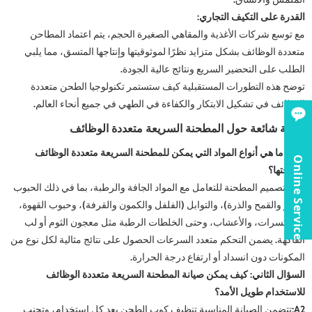
القدرة على التكيف التجاري:
مع توسع شركات الأغذية والمقاهي الصغيرة الحجم، يتم اعتماد المطاحن
متعددة الوظائف بشكل متزايد نظرًا لموثوقيتها وإنتاجها المتسق، مما يلبي
الطلب على التحضير السريع ونتائج عالية الجودة.
توضح هذه التطورات المستقبلية كيف ستستمر تكنولوجيا الطحن متعددة
الوظائف في تشكيل الابتكار والكفاءة في الطهي في جميع أنحاء العالم.
أسئلة شائعة حول المطحنة السريعة متعددة الوظائف
س 1: ما هي أنواع المواد التي يمكن للمطحنة السريعة متعددة الوظائف
Online Service
معالجتها؟
أ1:
تم تصميم المطحنة للتعامل مع المواد الجافة والرطبة، بما في ذلك الحبوب
(الأرز والقمح والذرة)، والتوابل (الفلفل والكمون والقرفة)، وحبوب القهوة،
والمكسرات، والأعشاب، وحتى الخلطات الرطبة مثل معجون الثوم أو لب
الفاكهة. يضمن التحكم متعدد السرعات الحصول على نتائج مثالية لكل نوع من
المكونات دون انسداد أو ارتفاع درجة الحرارة.
السؤال الثاني: كيف يمكن صيانة المطحنة السريعة متعددة الوظائف
للاستخدام طويل الأمد؟
A2:
تتضمن الصيانة المناسبة تنظيف كوب الطحن بعد كل استخدام، وتجنب