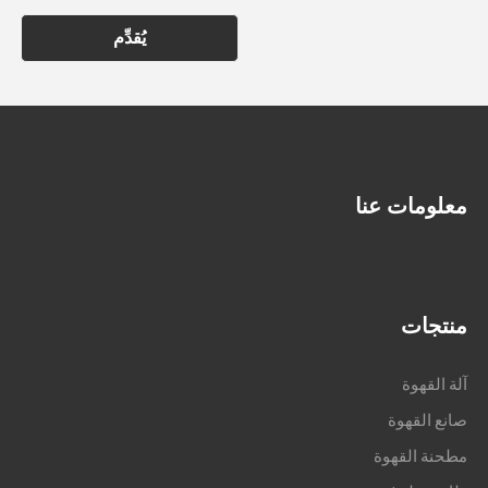
يُقدِّم
معلومات عنا
منتجات
آلة القهوة
صانع القهوة
مطحنة القهوة