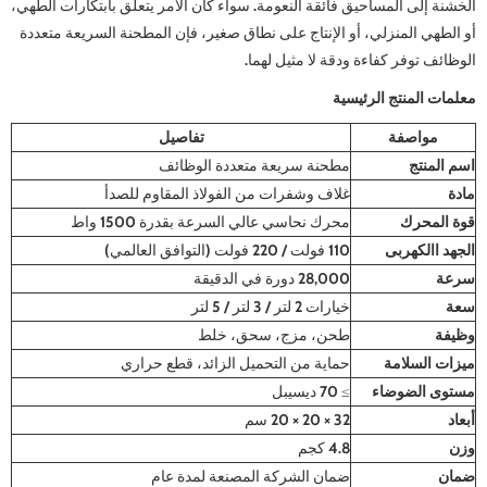
الخشنة إلى المساحيق فائقة النعومة. سواء كان الأمر يتعلق بابتكارات الطهي،
أو الطهي المنزلي، أو الإنتاج على نطاق صغير، فإن المطحنة السريعة متعددة
الوظائف توفر كفاءة ودقة لا مثيل لهما.
معلمات المنتج الرئيسية
مواصفة
تفاصيل
اسم المنتج
مطحنة سريعة متعددة الوظائف
مادة
غلاف وشفرات من الفولاذ المقاوم للصدأ
قوة المحرك
محرك نحاسي عالي السرعة بقدرة 1500 واط
الجهد االكهربى
110 فولت / 220 فولت (التوافق العالمي)
سرعة
28,000 دورة في الدقيقة
سعة
خيارات 2 لتر / 3 لتر / 5 لتر
وظيفة
طحن، مزج، سحق، خلط
ميزات السلامة
حماية من التحميل الزائد، قطع حراري
مستوى الضوضاء
≥ 70 ديسيبل
أبعاد
32 × 20 × 20 سم
وزن
4.8 كجم
ضمان
ضمان الشركة المصنعة لمدة عام