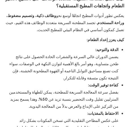
الطعام واتجاهات المطبخ المستقبلية؟
يعكس تطور أدوات المطبخ اتجاهًا أوسع نحو
وظائف ذكية، وتصميم مضغوط،
وراحة المستخدم
. تجسد المطحنة السريعة متعددة الوظائف هذه القيم، حيث
تعمل كمكون أساسي في النظام البيئي للمطبخ الحديث.
كيف يعزز إعداد الطعام:
الدقة والتوحيد:
يضمن الدوران عالي السرعة والشفرات الحادة الحصول على نتائج
طحن متساوية، وهو أمر بالغ الأهمية لتوازن النكهة في الوصفات. سواء
كنت تصنع مساحيق التوابل الناعمة أو القهوة المطحونة الخشنة، فإن
النتيجة تكون متسقة وقابلة للتكرار.
كفاءة توفير الوقت:
بفضل سرعة المعالجة السريعة للمطحنة، يمكن للطهاة والمستخدمين
المنزليين تقليل وقت التحضير بنسبة تزيد عن 50%. وهذا يسمح بمزيد
من التركيز على الإبداع والعرض بدلاً من المعالجة اليدوية.
الاحتفاظ بالمغذيات:
على عكس المطاحن التقليدية التي تسخن المكونات بشكل زائد