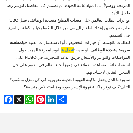
المريحة ووصولاً إلى المواد عالية الجودة، تم تصميم كل التفاصيل لتوفير رضا
طويل الأمد.
مع تزايد الطلب العالمي على معدات المطبخ متعددة الوظائف، تظل HUBO
ملتزمة بتحسين إعداد الطعام اليومي من خلال التكنولوجيا والكفاءة والتميز
في التصميم.
للطلبات بالجملة، أو خيارات التخصيص، أو الاستفسارات الفنية حول
مطحنة
سريعة متعددة الوظائف
، لو سمحت
اتصل بنا
اليوم لمعرفة المزيد حول
المواصفات والتوافر والأسعار. فريق الدعم المحترف في HUBO على
استعداد دائمًا لمساعدة العملاء في جميع أنحاء العالم في العثور على حل
الطحن المثالي لاحتياجاتهم.
سابق:
ما الذي يجعل ماكينة القهوة الحديثة ضرورية في كل منزل ومكتب؟
التالي:
كيف توفر ماكينة قهوة الإسبريسو جودة استخلاص متسقة؟
acebook
WhatsApp
X
Pinterest
LinkedIn
Share