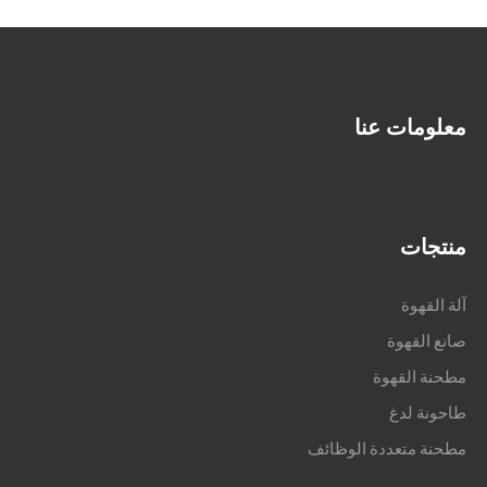
معلومات عنا
منتجات
آلة القهوة
صانع القهوة
مطحنة القهوة
طاحونة لدغ
مطحنة متعددة الوظائف