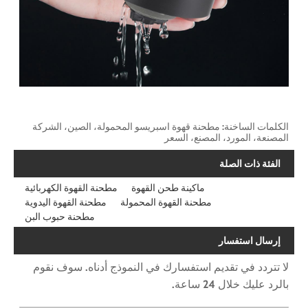
الكلمات الساخنة: مطحنة قهوة اسبريسو المحمولة، الصين، الشركة
المصنعة، المورد، المصنع، السعر
الفئة ذات الصلة
ماكينة طحن القهوة
مطحنة القهوة الكهربائية
مطحنة القهوة المحمولة
مطحنة القهوة اليدوية
مطحنة حبوب البن
إرسال استفسار
لا تتردد في تقديم استفسارك في النموذج أدناه. سوف نقوم
بالرد عليك خلال 24 ساعة.