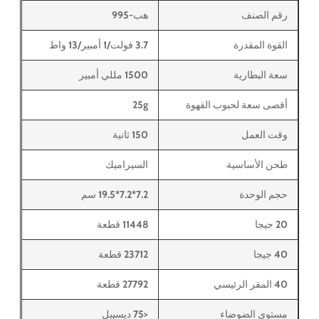
رقم الصنف
هب-995
القوة المقدرة
3.7 فولت/1 أمبير/13 واط
سعة البطارية
1500 مللي أمبير
أقصى سعة لحبوب القهوة
25g
وقت العمل
150 ثانية
طحن الأساسية
السيراميك
حجم الوحدة
7.2*7.2*19.5 سم
20 جيجا
11448 قطعة
40 جيجا
23712 قطعة
40 المقر الرئيسي
27792 قطعة
مستوى الضوضاء
<75 ديسيبل