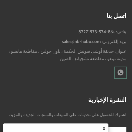
اتصل بنا
هاتف: +86-574-87271973
بريد إلكتروني: sales@nb-hubo.com
عنوان: حديقة أوشي فيوتش الحكمة ، تاون جولين ، مقاطعة هايشو ،
مدينة نينغو ، مقاطعة تشجيانغ ، الصين
النشرة الإخبارية
اشترك للحصول على تحديثات على المبيعات والمنتجات الجديدة والمزيد.
X