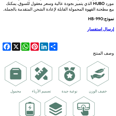
مورد HUBO الذي يتميز بجودة عالية وسعر معقول للسوق. يمكنك
بيع مطحنة القهوة المحمولة القابلة لإعادة الشحن المتقدمة بالجملة.
نموذج:HB-990
إرسال استفسار
cebook
WhatsApp
X
Pinterest
LinkedIn
Share
وصف المنتج
خفيف الوزن
نوعية جيدة
تصميم الأزياء
محمول