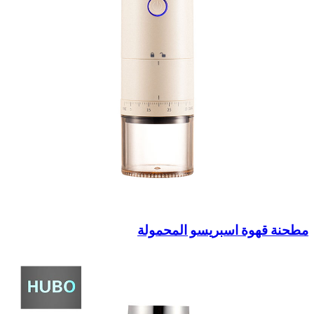
مطحنة قهوة اسبريسو المحمولة