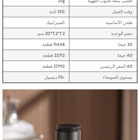
أقصى سعة لحبوب القهوة
25g
وقت العمل
150 ثانية
طحن الأساسية
السيراميك
حجم الوحدة
7.2*7.2*20 سم
20 جيجا
11448 قطعة
40 جيجا
23712 قطعة
40 المقر الرئيسي
27792 قطعة
مستوى الضوضاء
<75 ديسيبل